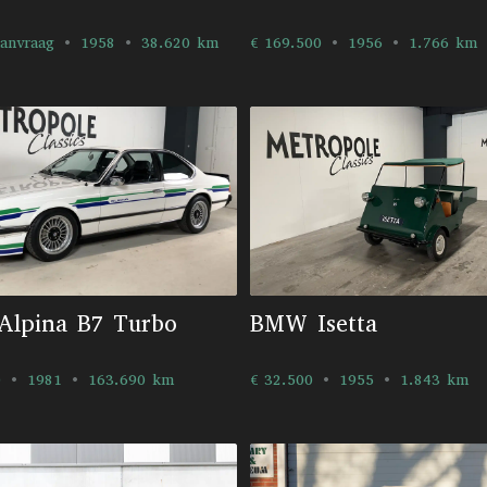
aanvraag
1958
38.620 km
€ 169.500
1956
1.766 km
lpina B7 Turbo
BMW Isetta
0
1981
163.690 km
€ 32.500
1955
1.843 km