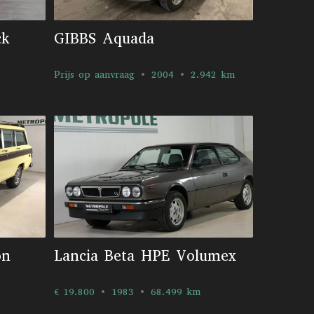
ck
GIBBS Aquada
Prijs op aanvraag
2004
2.942 km
on
Lancia Beta HPE Volumex
€ 19.800
1983
68.499 km