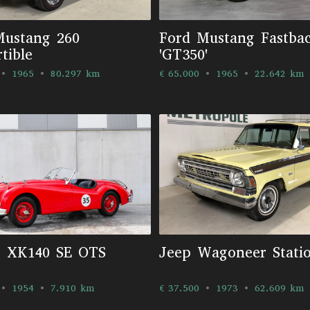
Mustang 260
Ford Mustang Fastba
tible
'GT350'
1965
80.297 km
€ 65.000
1965
22.642 km
r XK140 SE OTS
Jeep Wagoneer Stati
1954
7.910 km
€ 37.500
1973
62.609 km