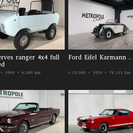
erves ranger 4x4 full
Ford Eifel Karmann . 
ed
1969
6.389 km
€ 29.500
1939
78.115 km