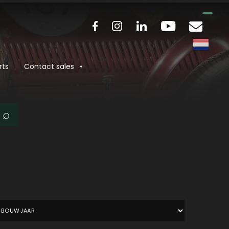
rts
Contact sales
⌕