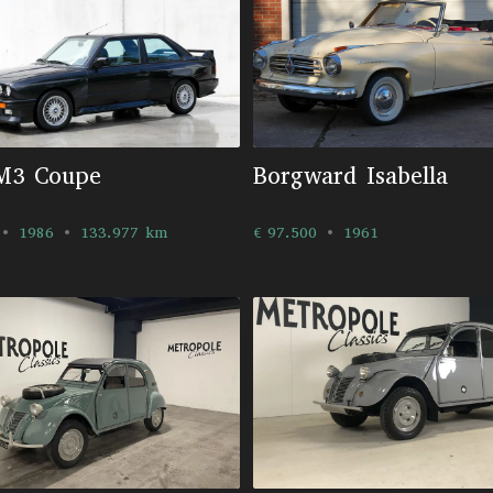
M3 Coupe
Borgward Isabella
1986
133.977 km
€ 97.500
1961