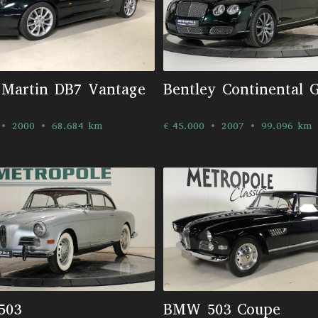
 Martin DB7 Vantage
Bentley Continental 
2000
68.684 km
€ 45.000
2007
99.096 km
503
BMW 503 Coupe