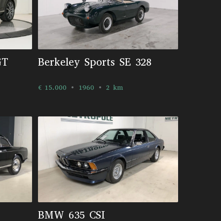
GT
Berkeley Sports SE 328
€ 15.000
1960
2 km
BMW 635 CSI