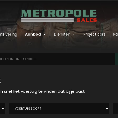
z veiling
Aanbod
Diensten
Project cars
Pa
ken
bod
S
m snel het voertuig te vinden dat bij je past.