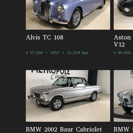
Alvis TC 108
Aston
V12
€ 57.500
1957
12.234 km
€ 49.500
BMW 2002 Baur Cabriolet
BMW 