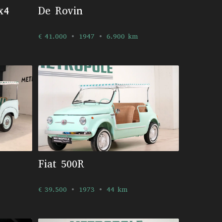
x4
De Rovin
€ 41.000
1947
6.900 km
Fiat 500R
€ 39.500
1973
44 km