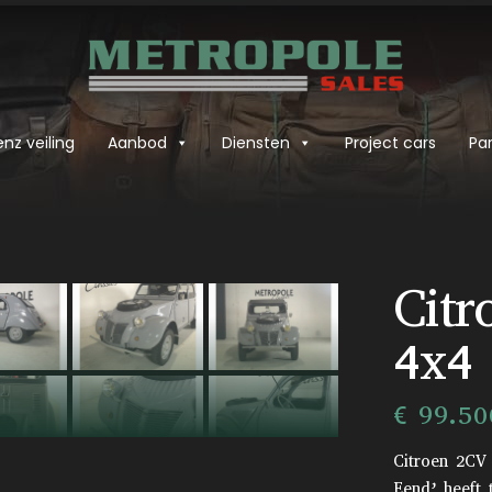
nz veiling
Aanbod
Diensten
Project cars
Par
›
Cit
4x4
€ 99.50
Citroen 2CV
Eend’ heeft 