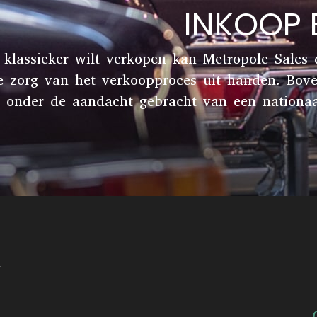
INKOOP
 klassieker wilt verkopen kan Metropole Sales
e zorg van het verkoopproces uit handen. Bov
onder de aandacht gebracht van een nationaal 
n