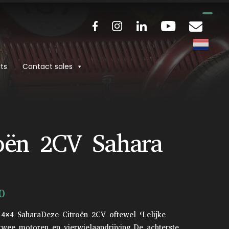
ts
Contact sales
roën 2CV Sahara
0
 4×4 SaharaDeze Citroën 2CV oftewel ‘Lelijke
twee motoren en vierwielaandrijving.De achterste