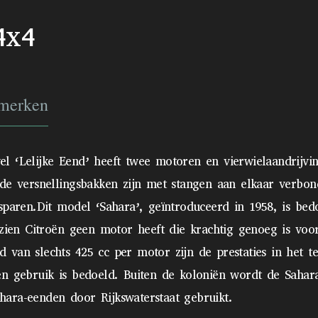
4x4
merken
 ‘Lelijke Eend’ heeft twee motoren en vierwielaandrijvin
n de versnellingsbakken zijn met stangen aan elkaar verb
sparen.Dit model ‘Sahara’, geïntroduceerd in 1958, is bed
ezien Citroën geen motor heeft die krachtig genoeg is vo
an slechts 425 cc per motor zijn de prestaties in het ter
n gebruik is bedoeld. Buiten de koloniën wordt de Sahara 
ahara-eenden door Rijkswaterstaat gebruikt.