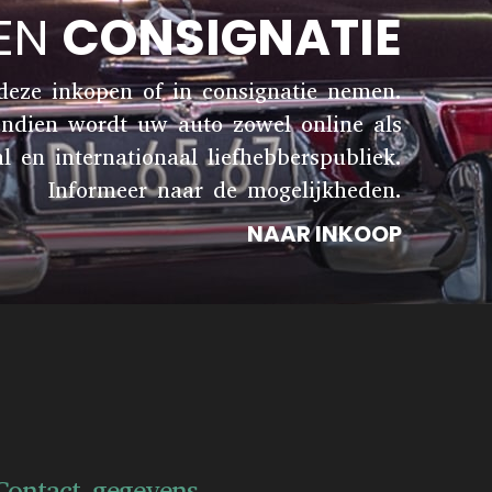
 EN
CONSIGNATIE
 deze inkopen of in consignatie nemen.
endien wordt uw auto zowel online als
en internationaal liefhebberspubliek.
Informeer naar de mogelijkheden.
NAAR INKOOP
Contact gegevens