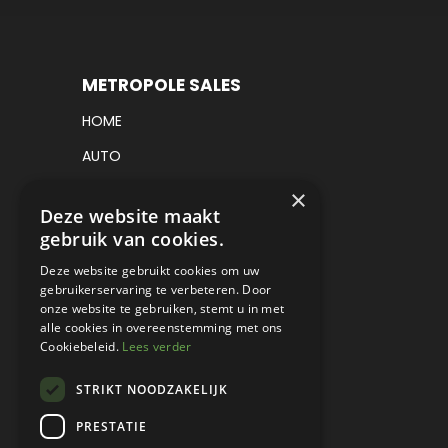
METROPOLE SALES
HOME
AUTO
VRACHTWAGEN
×
Deze website maakt
VERKOCHT
gebruik van cookies.
CONSIGNATIE
Deze website gebruikt cookies om uw
gebruikerservaring te verbeteren. Door
DETAILING
onze website te gebruiken, stemt u in met
alle cookies in overeenstemming met ons
WERKPLAATS EN RESTAURATIE
Cookiebeleid.
Lees verder
PROJECT CARS
STRIKT NOODZAKELIJK
PARTS
PRESTATIE
CONTACT