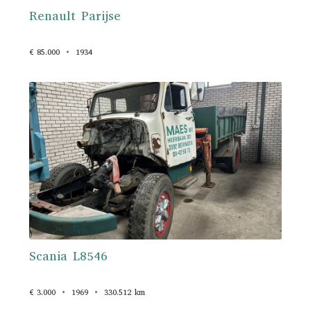
Renault Parijse
€ 85.000
1934
Scania L8546
€ 3.000
1969
330.512 km