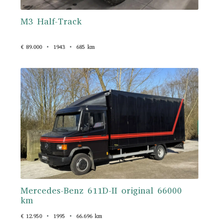
M3 Half-Track
€ 89.000
1943
685 km
Mercedes-Benz 611D-II original 66000
km
€ 12.950
1995
66.696 km