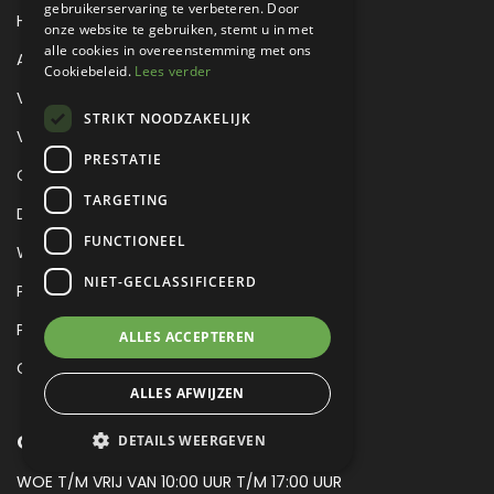
gebruikerservaring te verbeteren. Door
HOME
onze website te gebruiken, stemt u in met
alle cookies in overeenstemming met ons
AUTO
Cookiebeleid.
Lees verder
VRACHTWAGEN
STRIKT NOODZAKELIJK
VERKOCHT
PRESTATIE
CONSIGNATIE
TARGETING
DETAILING
FUNCTIONEEL
WERKPLAATS EN RESTAURATIE
NIET-GECLASSIFICEERD
PROJECT CARS
PARTS
ALLES ACCEPTEREN
CONTACT
ALLES AFWIJZEN
OPENINGSTIJDEN SALES
DETAILS WEERGEVEN
WOE T/M VRIJ VAN 10:00 UUR T/M 17:00 UUR