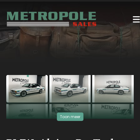
‹
›
Toon meer