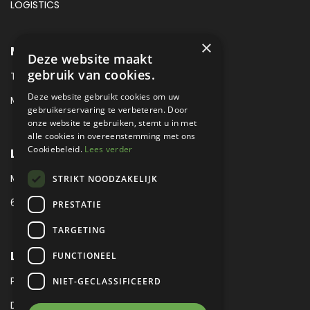
LOGISTICS
×
METROPOLE SALES CONTACT
Deze website maakt
gebruik van cookies.
TEL:
+31 (0) 88 425 94 00
Deze website gebruikt cookies om uw
MAIL:
SALES@METROPOLE.NL
gebruikerservaring te verbeteren. Door
onze website te gebruiken, stemt u in met
alle cookies in overeenstemming met ons
Cookiebeleid.
Lees verder
LOCATIE
MEUBELLAAN 1 / VIA ENZO FERRARI
STRIKT NOODZAKELIJK
6651 KV DRUTEN / THE NETHERLANDS
PRESTATIE
TARGETING
LEGAL
FUNCTIONEEL
PRIVACY VERKLARING
NIET-GECLASSIFICEERD
DISCLAIMER
|
SITEMAP