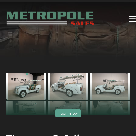
‹
›
Toon meer