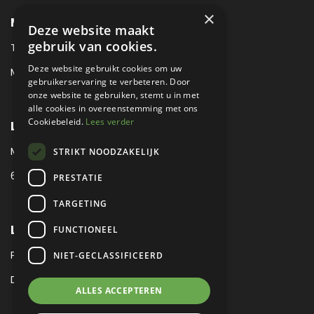
×
METROPOLE SALES CONTACT
Deze website maakt
gebruik van cookies.
TEL:
+31 (0) 88 425 94 00
Deze website gebruikt cookies om uw
MAIL:
SALES@METROPOLE.NL
gebruikerservaring te verbeteren. Door
onze website te gebruiken, stemt u in met
alle cookies in overeenstemming met ons
Cookiebeleid.
Lees verder
LOCATIE
MEUBELLAAN 1 / VIA ENZO FERRARI
STRIKT NOODZAKELIJK
6651 KV DRUTEN / THE NETHERLANDS
PRESTATIE
TARGETING
LEGAL
FUNCTIONEEL
PRIVACY VERKLARING
NIET-GECLASSIFICEERD
DISCLAIMER
|
SITEMAP
ALLES ACCEPTEREN