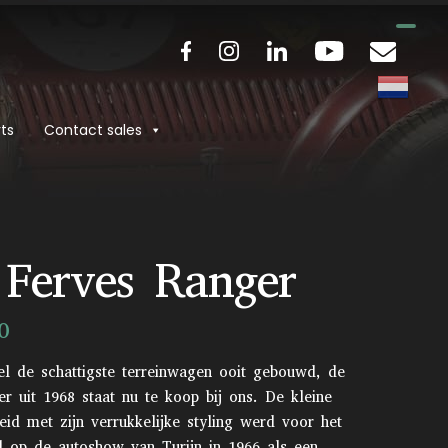
ts
Contact sales
 Ferves Ranger
0
el de schattigste terreinwagen ooit gebouwd, de
r uit 1968 staat nu te koop bij ons. De kleine
eid met zijn verrukkelijke styling werd voor het
d op de autoshow van Turijn in 1966 als een