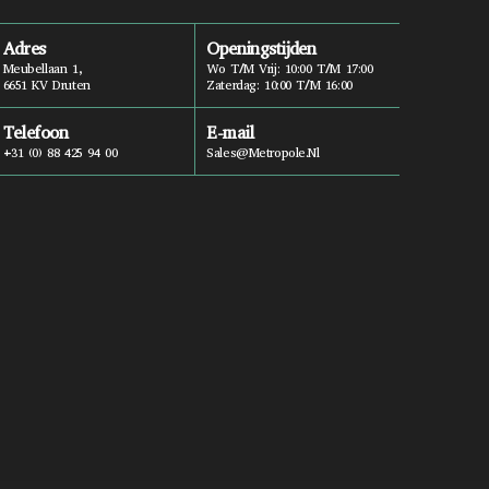
Adres
Openingstijden
Meubellaan 1,
Wo T/m Vrij: 10:00 T/m 17:00
6651 KV Druten
Zaterdag: 10:00 T/m 16:00
Telefoon
E-mail
+31 (0) 88 425 94 00
Sales@metropole.nl