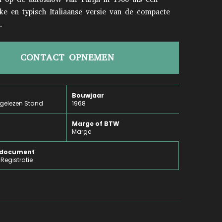
jke en typisch Italiaanse versie van de compacte
.
CONTACT OPNEMEN
Bouwjaar
fgelezen Stand
1968
Marge of BTW
Marge
e document
Registratie