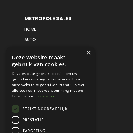
METROPOLE SALES
HOME
AUTO
VRACHTWAGEN
×
Deze website maakt
VERKOCHT
gebruik van cookies.
CONSIGNATIE
Deze website gebruikt cookies om uw
gebruikerservaring te verbeteren. Door
DETAILING
onze website te gebruiken, stemt u in met
alle cookies in overeenstemming met ons
WERKPLAATS EN RESTAURATIE
Cookiebeleid.
Lees verder
PROJECT CARS
STRIKT NOODZAKELIJK
PARTS
PRESTATIE
CONTACT
TARGETING