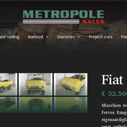
nz veiling
Aanbod
Diensten
Project cars
Par
›
Fiat
€ 32.50
Misschien w
Ferves Range
eigenaardigh
eerst onthul