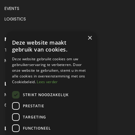
EVENTS
LOGISTICS
×
METROPOLE SALES CONTACT
Deze website maakt
gebruik van cookies.
TEL:
+31 (0) 88 425 94 00
Deze website gebruikt cookies om uw
MAIL:
SALES@METROPOLE.NL
gebruikerservaring te verbeteren. Door
onze website te gebruiken, stemt u in met
alle cookies in overeenstemming met ons
Cookiebeleid.
Lees verder
LOCATIE
MEUBELLAAN 1 / VIA ENZO FERRARI
STRIKT NOODZAKELIJK
6651 KV DRUTEN / THE NETHERLANDS
PRESTATIE
TARGETING
LEGAL
FUNCTIONEEL