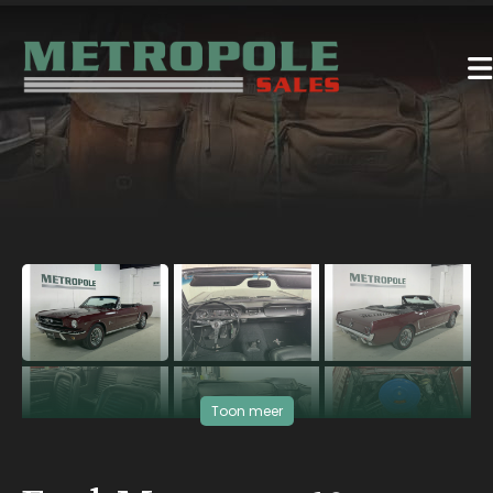
‹
›
Toon meer