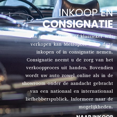
INKOOP EN
CONSIGNATIE
Als u uw oldtimer of klassieker wilt
verkopen kan Metropole Sales deze
inkopen of in consignatie nemen.
Consignatie neemt u de zorg van het
verkoopproces uit handen. Bovendien
wordt uw auto zowel online als in de
showroom onder de aandacht gebracht
van een nationaal en internationaal
liefhebberspubliek. Informeer naar de
mogelijkheden.