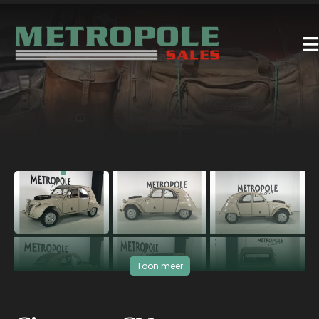
‹
›
Toon meer