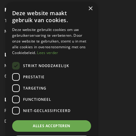
×
METROPOLE SALES CONTACT
Deze website maakt
gebruik van cookies.
TEL:
+31 (0) 88 425 94 00
Deze website gebruikt cookies om uw
MAIL:
SALES@METROPOLE.NL
gebruikerservaring te verbeteren. Door
onze website te gebruiken, stemt u in met
alle cookies in overeenstemming met ons
Cookiebeleid.
Lees verder
LOCATIE
MEUBELLAAN 1 / VIA ENZO FERRARI
STRIKT NOODZAKELIJK
6651 KV DRUTEN / THE NETHERLANDS
PRESTATIE
TARGETING
LEGAL
FUNCTIONEEL
PRIVACY VERKLARING
NIET-GECLASSIFICEERD
DISCLAIMER
|
SITEMAP
ALLES ACCEPTEREN