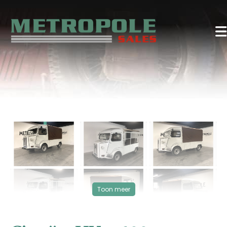
‹
›
Toon meer