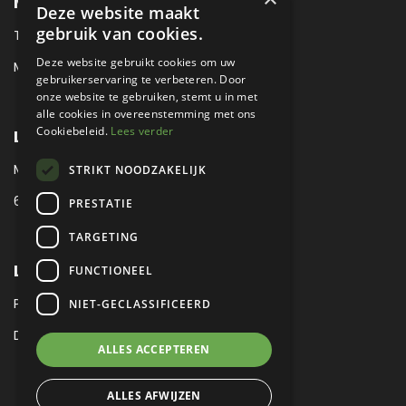
METROPOLE SALES CONTACT
Deze website maakt
gebruik van cookies.
TEL:
+31 (0) 88 425 94 00
Deze website gebruikt cookies om uw
MAIL:
SALES@METROPOLE.NL
gebruikerservaring te verbeteren. Door
onze website te gebruiken, stemt u in met
alle cookies in overeenstemming met ons
Cookiebeleid.
Lees verder
LOCATIE
MEUBELLAAN 1 / VIA ENZO FERRARI
STRIKT NOODZAKELIJK
6651 KV DRUTEN / THE NETHERLANDS
PRESTATIE
TARGETING
LEGAL
FUNCTIONEEL
PRIVACY VERKLARING
NIET-GECLASSIFICEERD
DISCLAIMER
|
SITEMAP
ALLES ACCEPTEREN
ALLES AFWIJZEN