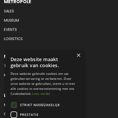
METROPOLE
SALES
MUSEUM
EVENTS
LOGISTICS
×
METROPOLE SALES CONTACT
Deze website maakt
gebruik van cookies.
TEL:
+31 (0) 88 425 94 00
Deze website gebruikt cookies om uw
MAIL:
SALES@METROPOLE.NL
gebruikerservaring te verbeteren. Door
onze website te gebruiken, stemt u in met
alle cookies in overeenstemming met ons
Cookiebeleid.
Lees verder
LOCATIE
MEUBELLAAN 1 / VIA ENZO FERRARI
STRIKT NOODZAKELIJK
6651 KV DRUTEN / THE NETHERLANDS
PRESTATIE