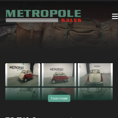
‹
›
Toon meer