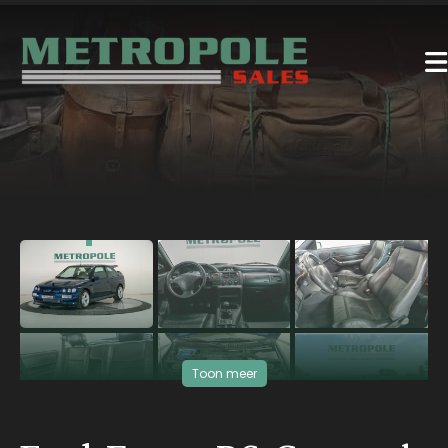
‹
›
Toon meer