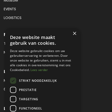
MUSEUM
EVENTS
LOGISTICS
×
METROPOLE SALES CONTACT
Deze website maakt
gebruik van cookies.
TEL:
+31 (0) 88 425 94 00
Deze website gebruikt cookies om uw
MAIL:
SALES@METROPOLE.NL
gebruikerservaring te verbeteren. Door
onze website te gebruiken, stemt u in met
alle cookies in overeenstemming met ons
Cookiebeleid.
Lees verder
LOCATIE
MEUBELLAAN 1 / VIA ENZO FERRARI
STRIKT NOODZAKELIJK
6651 KV DRUTEN / THE NETHERLANDS
PRESTATIE
TARGETING
LEGAL
FUNCTIONEEL