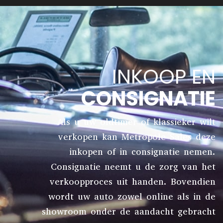
INKOOP EN
CONSIGNATIE
Als u uw oldtimer of klassieker wilt
verkopen kan Metropole Sales deze
inkopen of in consignatie nemen.
Consignatie neemt u de zorg van het
verkoopproces uit handen. Bovendien
wordt uw auto zowel online als in de
showroom onder de aandacht gebracht