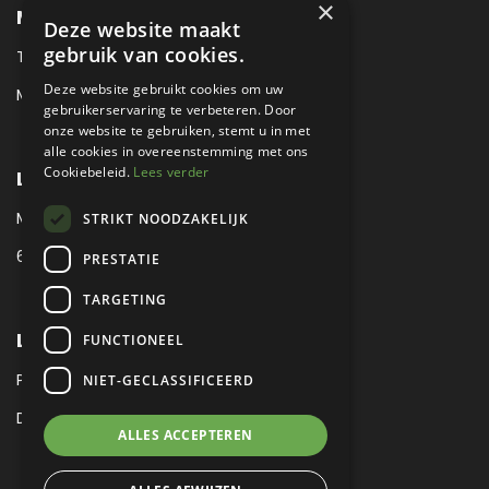
×
METROPOLE SALES CONTACT
Deze website maakt
gebruik van cookies.
TEL:
+31 (0) 88 425 94 00
Deze website gebruikt cookies om uw
MAIL:
SALES@METROPOLE.NL
gebruikerservaring te verbeteren. Door
onze website te gebruiken, stemt u in met
alle cookies in overeenstemming met ons
Cookiebeleid.
Lees verder
LOCATIE
MEUBELLAAN 1 / VIA ENZO FERRARI
STRIKT NOODZAKELIJK
6651 KV DRUTEN / THE NETHERLANDS
PRESTATIE
TARGETING
LEGAL
FUNCTIONEEL
PRIVACY VERKLARING
NIET-GECLASSIFICEERD
DISCLAIMER
|
SITEMAP
ALLES ACCEPTEREN