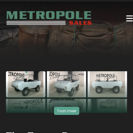
‹
›
Toon meer