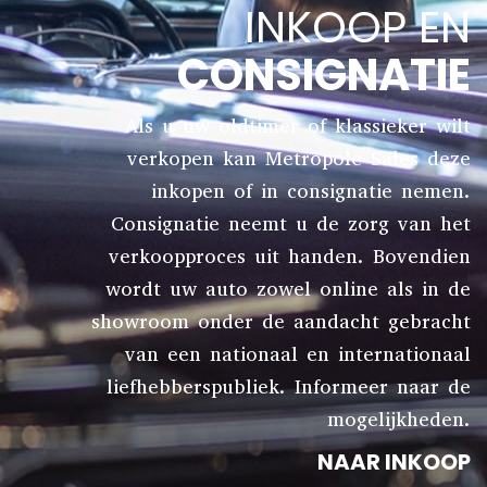
INKOOP EN
CONSIGNATIE
Als u uw oldtimer of klassieker wilt
verkopen kan Metropole Sales deze
inkopen of in consignatie nemen.
Consignatie neemt u de zorg van het
verkoopproces uit handen. Bovendien
wordt uw auto zowel online als in de
showroom onder de aandacht gebracht
van een nationaal en internationaal
liefhebberspubliek. Informeer naar de
mogelijkheden.
NAAR INKOOP