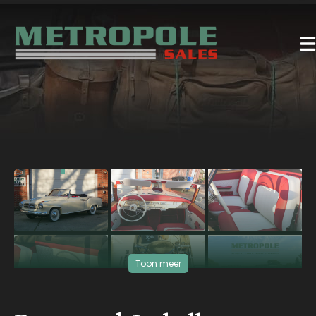
‹
›
Toon meer