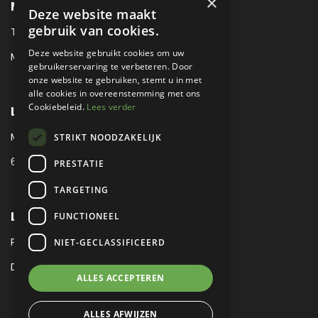
×
METROPOLE SALES CONTACT
Deze website maakt
gebruik van cookies.
TEL:
+31 (0) 88 425 94 00
Deze website gebruikt cookies om uw
MAIL:
SALES@METROPOLE.NL
gebruikerservaring te verbeteren. Door
onze website te gebruiken, stemt u in met
alle cookies in overeenstemming met ons
Cookiebeleid.
Lees verder
LOCATIE
MEUBELLAAN 1 / VIA ENZO FERRARI
STRIKT NOODZAKELIJK
6651 KV DRUTEN / THE NETHERLANDS
PRESTATIE
TARGETING
LEGAL
FUNCTIONEEL
PRIVACY VERKLARING
NIET-GECLASSIFICEERD
DISCLAIMER
|
SITEMAP
ALLES ACCEPTEREN
ALLES AFWIJZEN