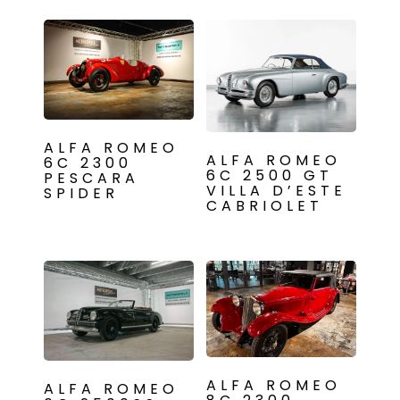
ALFA ROMEO
ALFA ROMEO
6C 2300
6C 2500 GT
PESCARA
VILLA D’ESTE
SPIDER
CABRIOLET
ALFA ROMEO
ALFA ROMEO