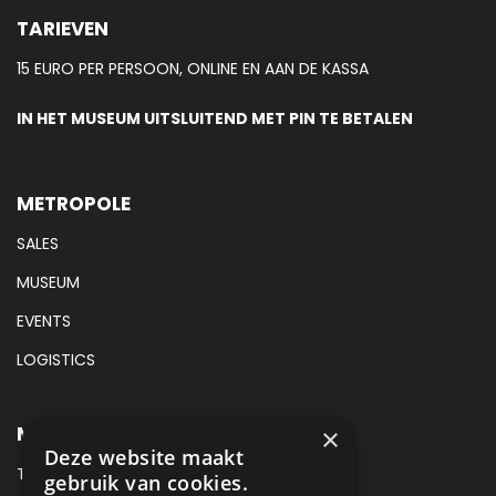
TARIEVEN
15 EURO PER PERSOON, ONLINE EN AAN DE KASSA
IN HET MUSEUM UITSLUITEND MET PIN TE BETALEN
METROPOLE
SALES
MUSEUM
EVENTS
LOGISTICS
METROPOLE MUSEUM CONTACT
×
Deze website maakt
TEL:
+31 (0) 88 425 94 00
gebruik van cookies.