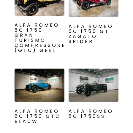
ALFA ROMEO
ALFA ROMEO
6C 1750
6C 1750 GT
GRAN
ZAGATO
TURISMO
SPIDER
COMPRESSORE
(GTC) GEEL
ALFA ROMEO
ALFA ROMEO
6C 1750 GTC
6C 1750SS
BLAUW