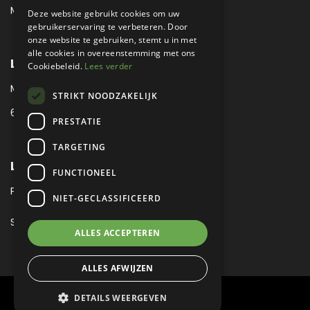
MAIL:
MUSEUM@METROPOLE.NL
Deze website gebruikt cookies om uw
gebruikerservaring te verbeteren. Door
onze website te gebruiken, stemt u in met
alle cookies in overeenstemming met ons
LOCATIE
Cookiebeleid.
Lees verder
MEUBELLAAN 1 / VIA ENZO FERRARI
STRIKT NOODZAKELIJK
6651 KV DRUTEN / THE NETHERLANDS
PRESTATIE
TARGETING
LEGAL
FUNCTIONEEL
PRIVACY VERKLARING
NIET-GECLASSIFICEERD
SITEMAP
ALLES ACCEPTEREN
ALLES AFWIJZEN
DETAILS WEERGEVEN