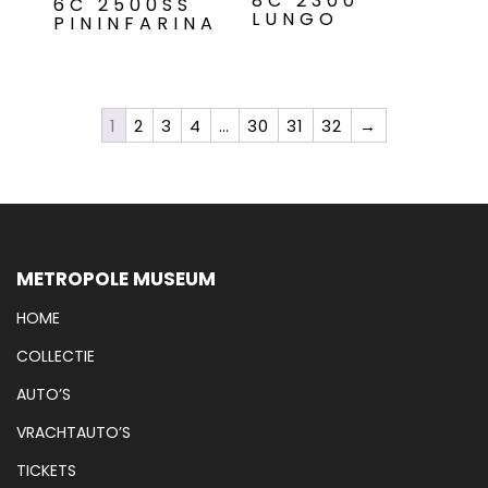
8C 2300
6C 2500SS
LUNGO
PININFARINA
1
2
3
4
…
30
31
32
→
METROPOLE MUSEUM
HOME
COLLECTIE
AUTO’S
VRACHTAUTO’S
TICKETS