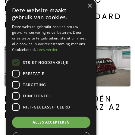
TEMPO
MERCEDES
×
A400
BENZ 500K
Deze website maakt
STANDARD
TOURING
gebruik van cookies.
PHAETON
Deze website gebruikt cookies om uw
gebruikerservaring te verbeteren. Door
onze website te gebruiken, stemt u in met
alle cookies in overeenstemming met ons
Cookiebeleid.
Lees verder
STRIKT NOODZAKELIJK
PRESTATIE
TARGETING
FUNCTIONEEL
MERCEDES
CITROËN
BENZ 300SL
2CV AZ A2
NIET-GECLASSIFICEERD
ROADSTER
ALLES ACCEPTEREN