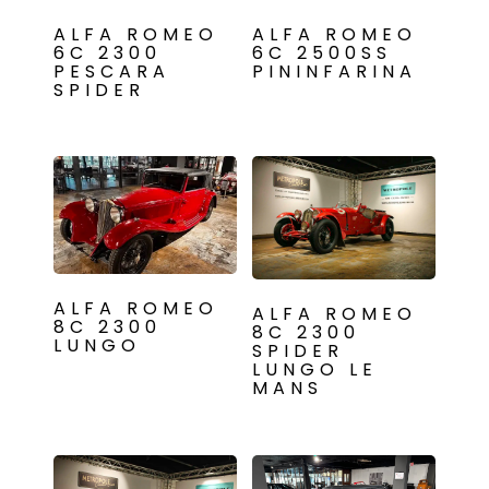
ALFA ROMEO
ALFA ROMEO
6C 2300
6C 2500SS
PESCARA
PININFARINA
SPIDER
ALFA ROMEO
ALFA ROMEO
8C 2300
8C 2300
LUNGO
SPIDER
LUNGO LE
MANS