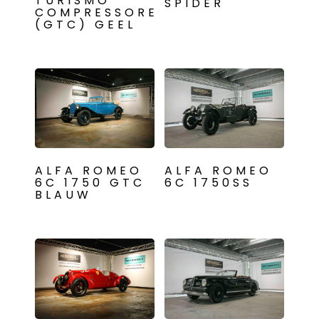
TURISMO
SPIDER
COMPRESSORE
(GTC) GEEL
ALFA ROMEO
ALFA ROMEO
6C 1750 GTC
6C 1750SS
BLAUW