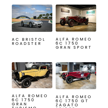
ALFA ROMEO
AC BRISTOL
6C 1750
ROADSTER
GRAN SPORT
ALFA ROMEO
ALFA ROMEO
6C 1750
6C 1750 GT
GRAN
ZAGATO