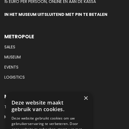
15 EURO PER PERSOON, ONLINE EN AAN DE KASSA
IN HET MUSEUM UITSLUITEND MET PIN TE BETALEN
METROPOLE
SALES
MUSEUM
EVENTS
LOGISTICS
METROPOLE MUSEUM CONTACT
×
Deze website maakt
TEL:
+31 (0) 88 425 94 00
gebruik van cookies.
MAIL:
MUSEUM@METROPOLE.NL
Deze website gebruikt cookies om uw
gebruikerservaring te verbeteren. Door