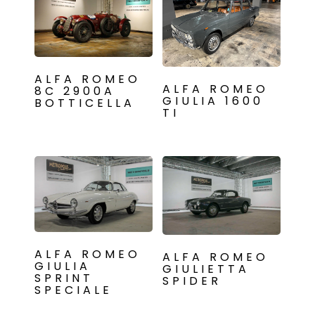
ALFA ROMEO
ALFA ROMEO
8C 2900A
GIULIA 1600
BOTTICELLA
TI
ALFA ROMEO
ALFA ROMEO
GIULIA
GIULIETTA
SPRINT
SPIDER
SPECIALE