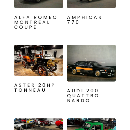
ALFA ROMEO
AMPHICAR
MONTRÉAL
770
COUPE
ASTER 20HP
TONNEAU
AUDI 200
QUATTRO
NARDO