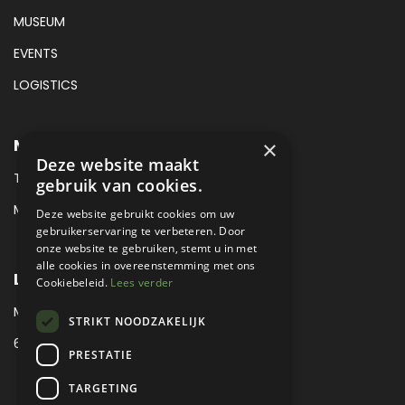
MUSEUM
EVENTS
LOGISTICS
METROPOLE MUSEUM CONTACT
×
Deze website maakt
TEL:
+31 (0) 88 425 94 00
gebruik van cookies.
MAIL:
MUSEUM@METROPOLE.NL
Deze website gebruikt cookies om uw
gebruikerservaring te verbeteren. Door
onze website te gebruiken, stemt u in met
alle cookies in overeenstemming met ons
LOCATIE
Cookiebeleid.
Lees verder
MEUBELLAAN 1 / VIA ENZO FERRARI
STRIKT NOODZAKELIJK
6651 KV DRUTEN / THE NETHERLANDS
PRESTATIE
TARGETING