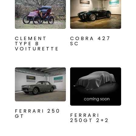
CLEMENT
COBRA 427
TYPE B
SC
VOITURETTE
FERRARI 250
FERRARI
GT
250GT 2+2