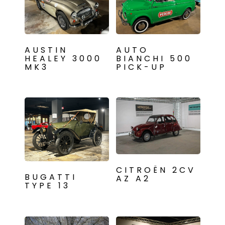
AUSTIN
AUTO
HEALEY 3000
BIANCHI 500
MK3
PICK-UP
CITROËN 2CV
BUGATTI
AZ A2
TYPE 13