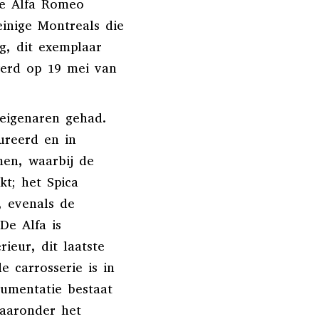
de Alfa Romeo
inige Montreals die
g, dit exemplaar
 werd op 19 mei van
 eigenaren gehad.
aureerd en in
men, waarbij de
kt; het Spica
, evenals de
De Alfa is
ieur, dit laatste
 carrosserie is in
umentatie bestaat
waaronder het