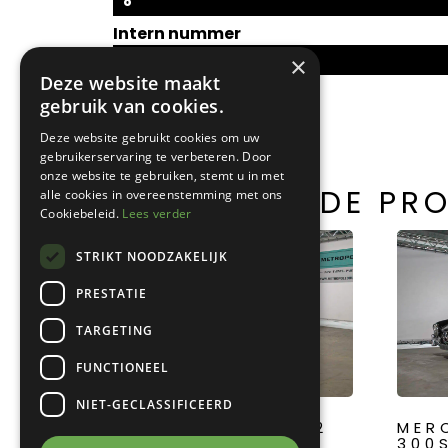
8
Intern nummer
S0008
×
Deze website maakt
gebruik van cookies.
Deze website gebruikt cookies om uw
gebruikerservaring te verbeteren. Door
onze website te gebruiken, stemt u in met
GERELATEERDE PR
alle cookies in overeenstemming met ons
Cookiebeleid.
Lees verder
STRIKT NOODZAKELIJK
PRESTATIE
TARGETING
FUNCTIONEEL
NIET-GECLASSIFICEERD
CITROËN 2CV AZ A2
MER
300