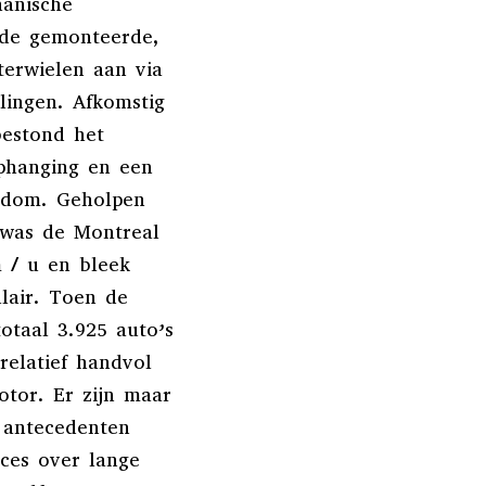
hanische
ijde gemonteerde,
terwielen aan via
llingen. Afkomstig
estond het
ophanging en een
ondom. Geholpen
, was de Montreal
 / u en bleek
lair. Toen de
totaal 3.925 auto’s
relatief handvol
otor. Er zijn maar
 antecedenten
ces over lange