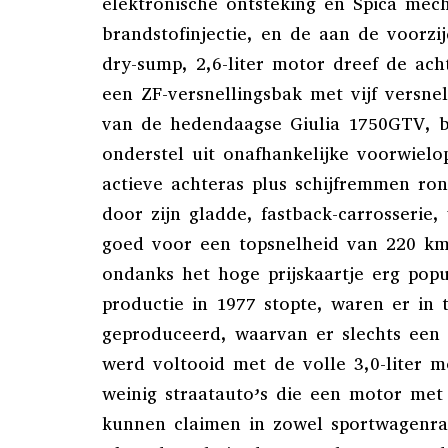
elektronische ontsteking en Spica mec
brandstofinjectie, en de aan de voorz
dry-sump, 2,6-liter motor dreef de ach
een ZF-versnellingsbak met vijf versne
van de hedendaagse Giulia 1750GTV, b
onderstel uit onafhankelijke voorwiel
actieve achteras plus schijfremmen r
door zijn gladde, fastback-carrosserie
goed voor een topsnelheid van 220 km
ondanks het hoge prijskaartje erg popu
productie in 1977 stopte, waren er in 
geproduceerd, waarvan er slechts een 
werd voltooid met de volle 3,0-liter m
weinig straatauto’s die een motor met
kunnen claimen in zowel sportwagenra