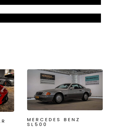
MERCEDES BENZ
LR
SL500