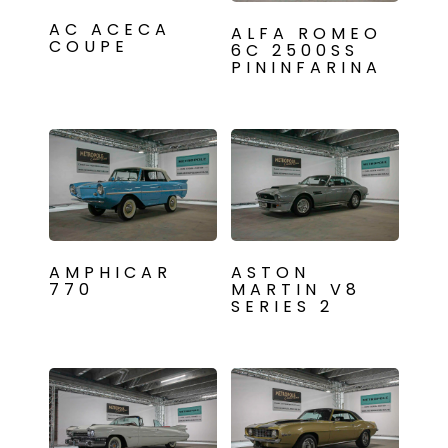
AC ACECA
ALFA ROMEO
COUPE
6C 2500SS
PININFARINA
AMPHICAR
ASTON
770
MARTIN V8
SERIES 2