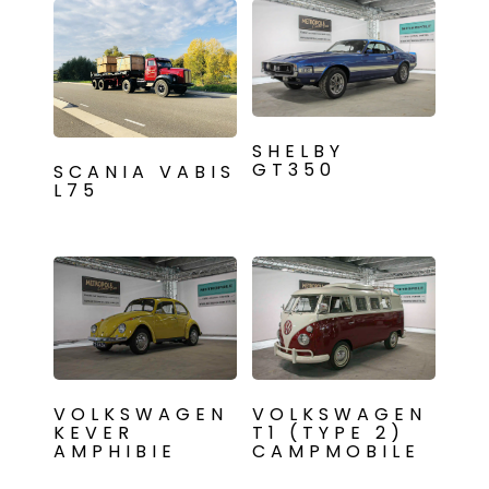
SHELBY
GT350
SCANIA VABIS
L75
VOLKSWAGEN
VOLKSWAGEN
KEVER
T1 (TYPE 2)
AMPHIBIE
CAMPMOBILE