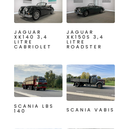
JAGUAR
JAGUAR
XK140 3,4
XK150S 3,4
LITRE
LITRE
CABRIOLET
ROADSTER
SCANIA LBS
SCANIA VABIS
140