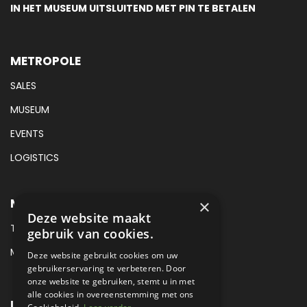
IN HET MUSEUM UITSLUITEND MET PIN TE BETALEN
METROPOLE
SALES
MUSEUM
EVENTS
LOGISTICS
METROPOLE MUSEUM CONTACT
×
Deze website maakt
TEL:
+31 (0) 88 425 94 00
gebruik van cookies.
MAIL:
MUSEUM@METROPOLE.NL
Deze website gebruikt cookies om uw
gebruikerservaring te verbeteren. Door
onze website te gebruiken, stemt u in met
alle cookies in overeenstemming met ons
LOCATIE