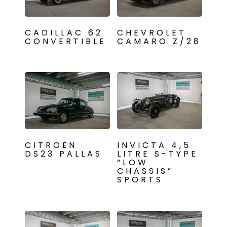
CADILLAC 62
CHEVROLET
CONVERTIBLE
CAMARO Z/28
CITROËN
INVICTA 4,5
DS23 PALLAS
LITRE S-TYPE
“LOW
CHASSIS”
SPORTS