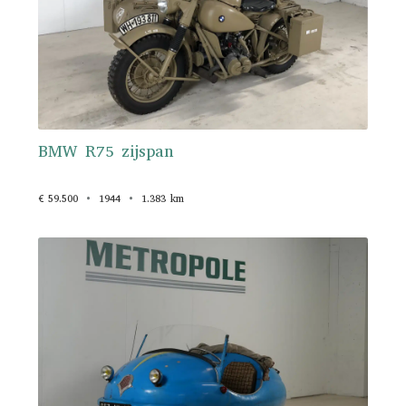
BMW R75 zijspan
€ 59.500
1944
1.383 km