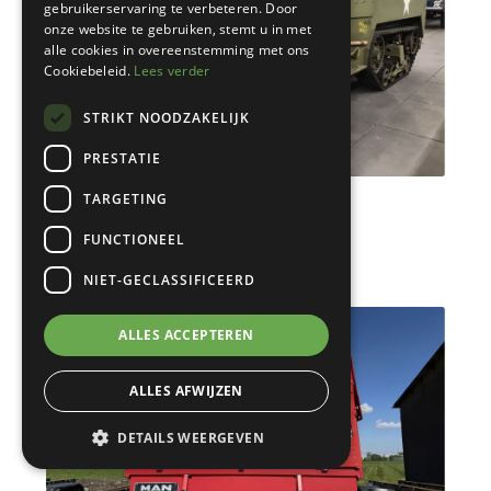
gebruikerservaring te verbeteren. Door
onze website te gebruiken, stemt u in met
alle cookies in overeenstemming met ons
Cookiebeleid.
Lees verder
STRIKT NOODZAKELIJK
PRESTATIE
TARGETING
M3 Half-Track
FUNCTIONEEL
€ 89.000
1943
685 km
NIET-GECLASSIFICEERD
ALLES ACCEPTEREN
ALLES AFWIJZEN
DETAILS WEERGEVEN