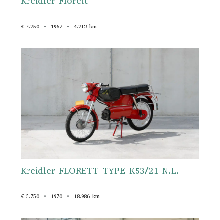
Kreidler Florett
€ 4.250
1967
4.212 km
Kreidler FLORETT TYPE K53/21 N.L.
€ 5.750
1970
18.986 km