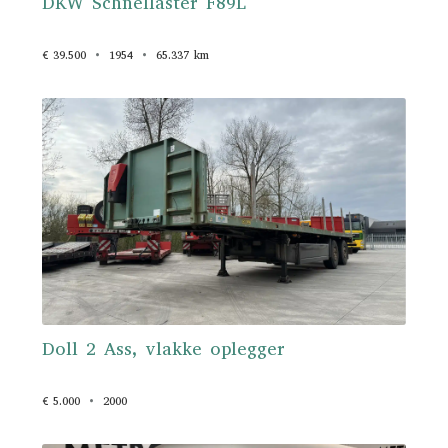
DKW Schnellaster F89L
€ 39.500
1954
65.337 km
Doll 2 Ass, vlakke oplegger
€ 5.000
2000