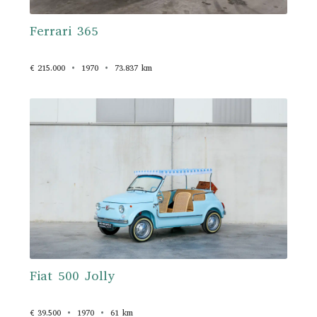
Ferrari 365
€ 215.000
1970
73.837 km
Fiat 500 Jolly
€ 39.500
1970
61 km