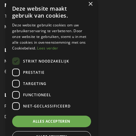
×
METROPOLE SALES CONTACT
Deze website maakt
gebruik van cookies.
TEL:
+31 (0) 88 425 94 00
Deze website gebruikt cookies om uw
MAIL:
SALES@METROPOLE.NL
gebruikerservaring te verbeteren. Door
onze website te gebruiken, stemt u in met
alle cookies in overeenstemming met ons
Cookiebeleid.
Lees verder
LOCATIE
MEUBELLAAN 1 / VIA ENZO FERRARI
STRIKT NOODZAKELIJK
6651 KV DRUTEN / THE NETHERLANDS
PRESTATIE
TARGETING
LEGAL
FUNCTIONEEL
PRIVACY VERKLARING
NIET-GECLASSIFICEERD
DISCLAIMER
|
SITEMAP
ALLES ACCEPTEREN