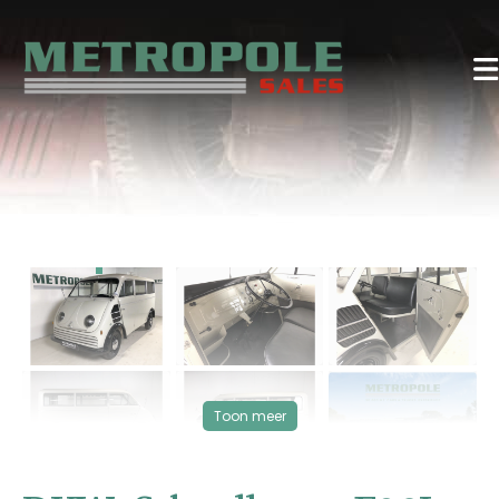
‹
›
Toon meer