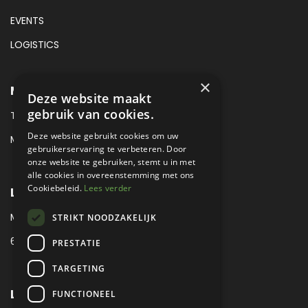
EVENTS
LOGISTICS
×
METROPOLE SALES CONTACT
Deze website maakt
gebruik van cookies.
TEL:
+31 (0) 88 425 94 00
Deze website gebruikt cookies om uw
MAIL:
SALES@METROPOLE.NL
gebruikerservaring te verbeteren. Door
onze website te gebruiken, stemt u in met
alle cookies in overeenstemming met ons
Cookiebeleid.
Lees verder
LOCATIE
MEUBELLAAN 1 / VIA ENZO FERRARI
STRIKT NOODZAKELIJK
6651 KV DRUTEN / THE NETHERLANDS
PRESTATIE
TARGETING
LEGAL
FUNCTIONEEL