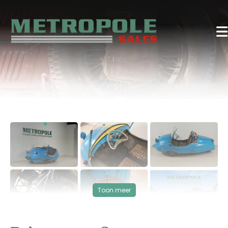
‹
›
Toon meer