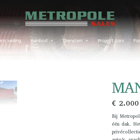
nz veiling
Aanbod
Diensten
Project cars
Par
›
MAN
€ 2.000
Bij Metropol
één dak. He
privécollect
auto’s, vrac