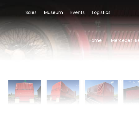
Sales
Museum
Events
Logistics
Home
Mercedes-Be
‹