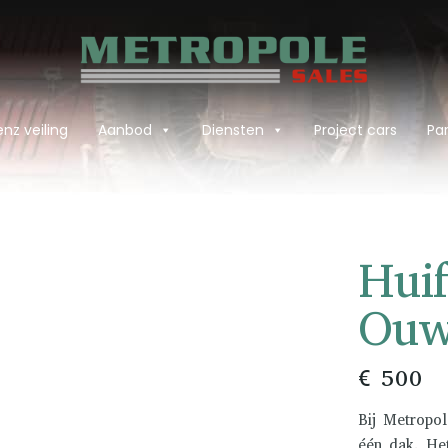
nz veiling
Aanbod
Diensten
Project cars
Par
Huif
Ouw
€ 500
Bij Metropol
één dak. He