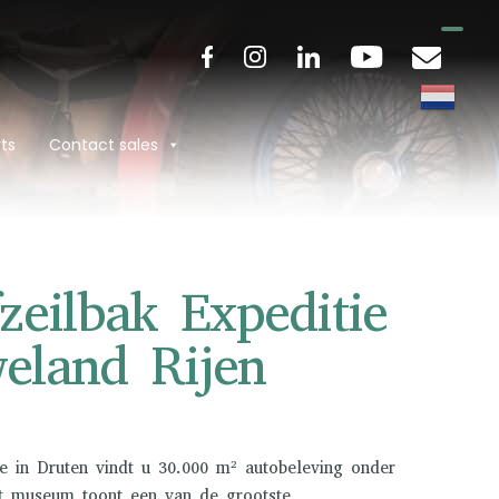
ts
Contact sales
zeilbak Expeditie
eland Rijen
e in Druten vindt u 30.000 m² autobeleving onder
t museum toont een van de grootste