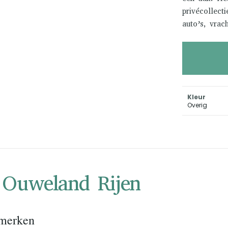
privécollect
auto’s, vrac
Kleur
Overig
e Ouweland Rijen
merken