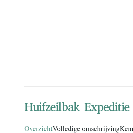
Huifzeilbak Expediti
Overzicht
Volledige omschrijving
Ken