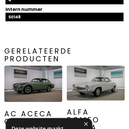
4
Intern nummer
S0148
GERELATEERDE
PRODUCTEN
ALFA
AC ACECA
ROMEO
COUPE
×
GIULIA
Deze website maakt