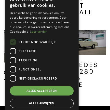
SPRINT
gebruik van cookies.
SPECIALE
Deze website gebruikt cookies om uw
gebruikerservaring te verbeteren. Door
onze website te gebruiken, stemt u in met
alle cookies in overeenstemming met ons
Cookiebeleid.
Lees verder
STRIKT NOODZAKELIJK
PRESTATIE
TARGETING
MERCEDES
FUNCTIONEEL
BENZ 280
CITROËN AZ
SE 3.5
4/4 SAHARA
NIET-GECLASSIFICEERD
COUPE
ALLES ACCEPTEREN
ALLES AFWIJZEN