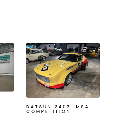
8
DATSUN 240Z IMSA
COMPETITION