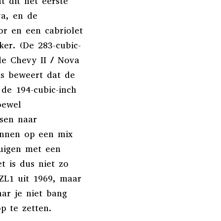
t dit het eerste
va, en de
or en een cabriolet
ker. (De 283-cubic-
de Chevy II / Nova
is beweert dat de
 de 194-cubic-inch
oewel
tsen naar
onnen op een mix
tuigen met een
t is dus niet zo
 ZL1 uit 1969, maar
ar je niet bang
p te zetten.