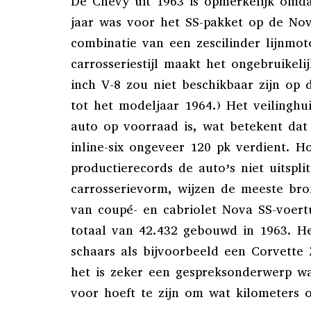
De Chevy uit 1963 is opmerkelijk omda
jaar was voor het SS-pakket op de No
combinatie van een zescilinder lijnmot
carrosseriestijl maakt het ongebruikelij
inch V-8 zou niet beschikbaar zijn op 
tot het modeljaar 1964.) Het veilinghu
auto op voorraad is, wat betekent dat
inline-six ongeveer 120 pk verdient. H
productierecords de auto’s niet uitspli
carrosserievorm, wijzen de meeste br
van coupé- en cabriolet Nova SS-voer
totaal van 42.432 gebouwd in 1963. He
schaars als bijvoorbeeld een Corvette
het is zeker een gespreksonderwerp wa
voor hoeft te zijn om wat kilometers o