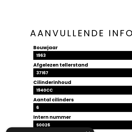
AANVULLENDE INF
Bouwjaar
1963
Afgelezen tellerstand
37167
Cilinderinhoud
1940CC
Aantal cilinders
6
Intern nummer
S0026