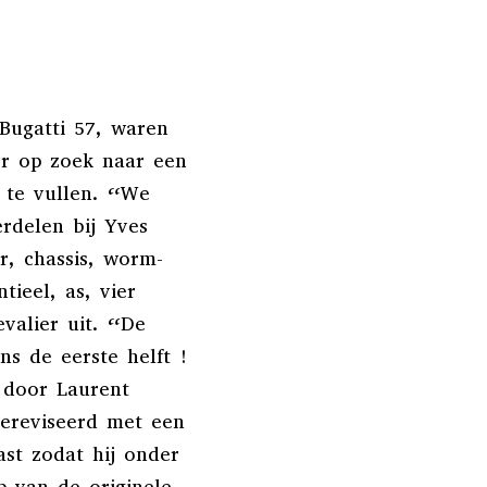
Bugatti 57, waren
er op zoek naar een
te vullen. “We
rdelen bij Yves
r, chassis, worm-
tieel, as, vier
valier uit. “De
s de eerste helft !
 door Laurent
gereviseerd met een
st zodat hij onder
 van de originele