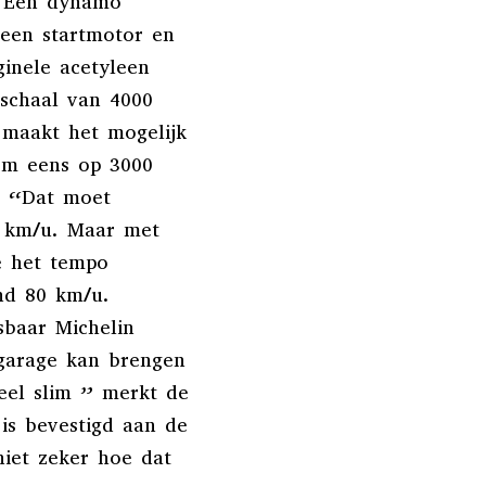
. Een dynamo
 een startmotor en
ginele acetyleen
 schaal van 4000
maakt het mogelijk
hem eens op 3000
h. “Dat moet
 km/u. Maar met
e het tempo
ond 80 km/u.
sbaar Michelin
 garage kan brengen
eel slim ” merkt de
 is bevestigd aan de
niet zeker hoe dat