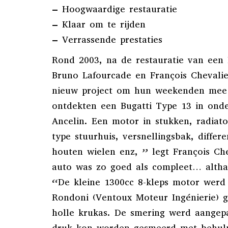
– Hoogwaardige restauratie
– Klaar om te rijden
– Verrassende prestaties
Rond 2003, na de restauratie van een 
Bruno Lafourcade en François Chevali
nieuw project om hun weekenden mee 
ontdekten een Bugatti Type 13 in onde
Ancelin. Een motor in stukken, radiato
type stuurhuis, versnellingsbak, differen
houten wielen enz, ” legt François Che
auto was zo goed als compleet… althan
“De kleine 1300cc 8-kleps motor werd
Rondoni (Ventoux Moteur Ingénierie) 
holle krukas. De smering werd aangepa
druk kon worden gesmeerd met behulp