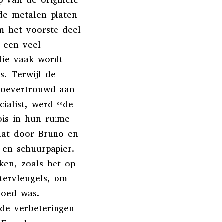
de metalen platen
m het voorste deel
s een veel
die vaak wordt
. Terwijl de
toevertrouwd aan
ialist, werd “de
ois in hun ruime
dat door Bruno en
 en schuurpapier.
ken, zoals het op
tervleugels, om
goed was.
de verbeteringen