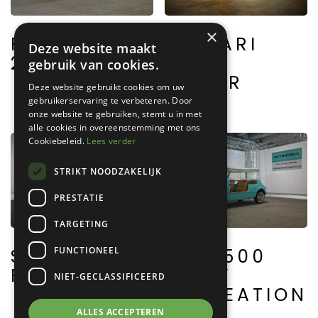
×
FERRARI
FERRARI
Deze website maakt
250 GT
F430
gebruik van cookies.
SPIDER
Deze website gebruikt cookies om uw
gebruikerservaring te verbeteren. Door
onze website te gebruiken, stemt u in met
alle cookies in overeenstemming met ons
Cookiebeleid.
Lees verder
STRIKT NOODZAKELIJK
PRESTATIE
TARGETING
FUNCTIONEEL
FIAT 500
SIMCA 5
JOLLY
FOURGON
NIET-GECLASSIFICEERD
RECREATION
ALLES ACCEPTEREN