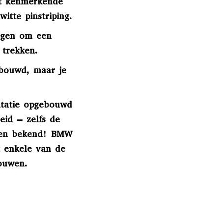
et kenmerkende
tte pinstriping.
en om een ​​
 trekken.
ebouwd, maar je
utatie opgebouwd
id – zelfs de
meen bekend! BMW
t enkele van de
ouwen.