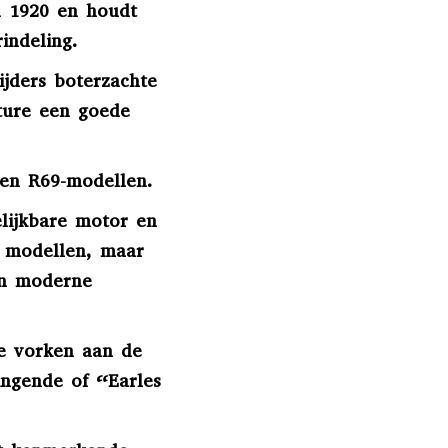
n 1920 en houdt
indeling.
ijders boterzachte
ture een goede
 en R69-modellen.
lijkbare motor en
e modellen, maar
en moderne
he vorken aan de
ingende of “Earles