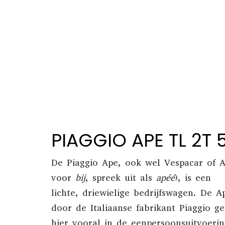
PIAGGIO APE TL 2T
De Piaggio Ape, ook wel Vespacar of Ap
voor
bij
, spreek uit als
apéé
), is een
lichte,
driewielige
bedrijfswagen
.
De Ap
door de Italiaanse fabrikant
Piaggio
ge
hier vooral in de eenpersoonsuitvoerin