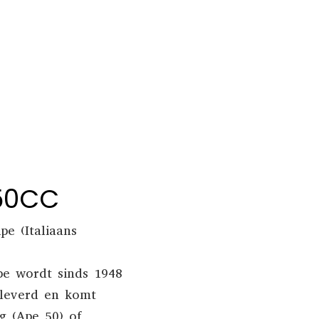
 50CC
e (Italiaans
e wordt sinds 1948
leverd en komt
g (Ape 50) of