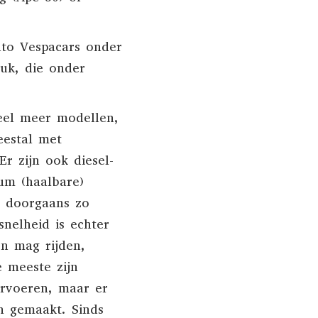
uto
Vespacars onder
tuk
, die onder
eel meer modellen,
eestal met
 Er zijn ook diesel-
um (haalbare)
t doorgaans zo
nelheid is echter
n mag rijden,
 meeste zijn
rvoeren, maar er
n
gemaakt. Sinds