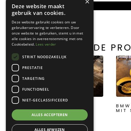
×
Deze website maakt
S0188
gebruik van cookies.
Deze website gebruikt cookies om uw
gebruikerservaring te verbeteren. Door
onze website te gebruiken, stemt u in met
alle cookies in overeenstemming met ons
GERELATEERDE PR
Cookiebeleid.
Lees verder
STRIKT NOODZAKELIJK
PRESTATIE
TARGETING
FUNCTIONEEL
NIET-GECLASSIFICEERD
KREIDLER FLORETT
BMW
GRIJS
MIT
ALLES ACCEPTEREN
ALLES AFWIJZEN