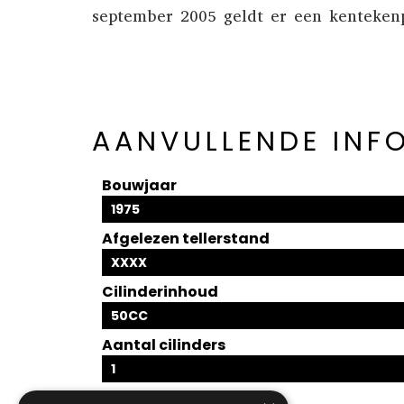
september 2005 geldt er een
kentekenp
AANVULLENDE INF
Bouwjaar
1975
Afgelezen tellerstand
XXXX
Cilinderinhoud
50CC
Aantal cilinders
1
Intern nummer