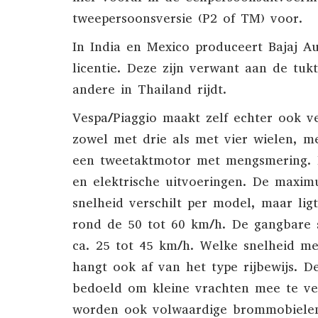
tweepersoonsversie (P2 of TM) voor.
In
India
en
Mexico
produceert
Bajaj A
licentie. Deze zijn verwant aan de
tuk
andere in Thailand rijdt.
Vespa/Piaggio maakt zelf echter ook v
zowel met drie als met vier wielen, m
een
tweetaktmotor
met
mengsmering
.
en elektrische uitvoeringen. De maxim
snelheid verschilt per model, maar lig
rond de 50 tot 60 km/h. De gangbare s
ca. 25 tot 45 km/h. Welke snelheid me
hangt ook af van het type rijbewijs.
De
bedoeld om kleine vrachten mee te ve
worden ook volwaardige
brommobiele