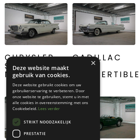
CHRYSLER
CADILLAC
×
SERIE II
62
Deze website maakt
NEWPORT
CONVERTIBL
gebruik van cookies.
Deze website gebruikt cookies om uw
gebruikerservaring te verbeteren. Door
onze website te gebruiken, stemt u in met
alle cookies in overeenstemming met ons
Cookiebeleid.
Lees verder
STRIKT NOODZAKELIJK
PRESTATIE