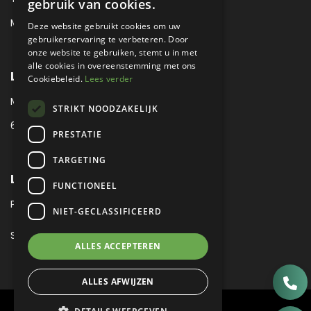
gebruik van cookies.
MAIL:
EVENTS@METROPOLE.NL
Deze website gebruikt cookies om uw
gebruikerservaring te verbeteren. Door
onze website te gebruiken, stemt u in met
alle cookies in overeenstemming met ons
LOCATIE
Cookiebeleid.
Lees verder
MEUBELLAAN 1 / VIA ENZO FERRARI
STRIKT NOODZAKELIJK
6651 KV DRUTEN / THE NETHERLANDS
PRESTATIE
TARGETING
LEGAL
FUNCTIONEEL
PRIVACY VERKLARING
NIET-GECLASSIFICEERD
SITEMAP
ALLES ACCEPTEREN
ALLES AFWIJZEN