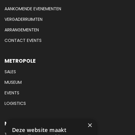
AANKOMENDE EVENEMENTEN
VERGADERRUIMTEN
ARRANGEMENTEN
CONTACT EVENTS
METROPOLE
SALES
MUSEUM
EVENTS
LOGISTICS
METROPOLE EVENTS CONTACT
×
Deze website maakt
TEL:
+31 (0) 88 425 94 00