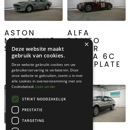
ASTON
ALFA
MARTIN V8
ROMEO
×
SERIES 2
SPIDER
Deze website maakt
CORSA 6C
gebruik van cookies.
2300 PLATE
Deze website gebruikt cookies om uw
gebruikerservaring te verbeteren. Door
onze website te gebruiken, stemt u in met
alle cookies in overeenstemming met ons
Cookiebeleid.
Lees verder
STRIKT NOODZAKELIJK
PRESTATIE
TARGETING