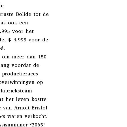
de
eruste Bolide tot de
was ook een
.995 voor het
de, $ 4.995 voor de
é.
ld om meer dan 150
lang voordat de
 productieraces
-overwinningen op
 fabrieksteam
t het leven kostte
 van Arnolt-Bristol
o’s waren verkocht.
ssisnummer ‘3065’