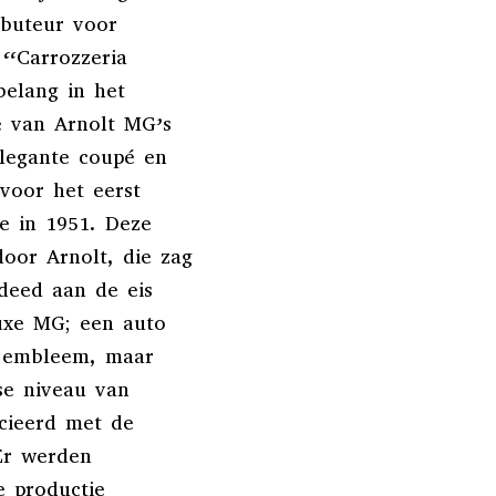
ibuteur voor
 “Carrozzeria
belang in het
ge van Arnolt MG’s
elegante coupé en
voor het eerst
e in 1951. Deze
oor Arnolt, die zag
deed aan de eis
uxe MG; een auto
e embleem, maar
se niveau van
ocieerd met de
Er werden
e productie