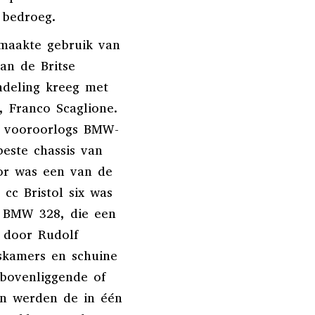
s bedroeg.
maakte gebruik van
van de Britse
ndeling kreeg met
 Franco Scaglione.
n vooroorlogs BMW-
beste chassis van
otor was een van de
 cc Bristol six was
e BMW 328, die een
 door Rudolf
skamers en schuine
bovenliggende of
an werden de in één