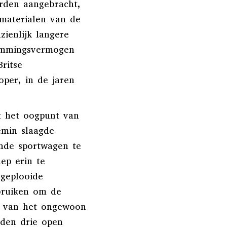
erden aangebracht,
 materialen van de
zienlijk langere
temmingsvermogen
ritse
per, in de jaren
t het oogpunt van
emin slaagde
ende sportwagen te
ep erin te
geplooide
bruiken om de
n van het ongewoon
den drie open