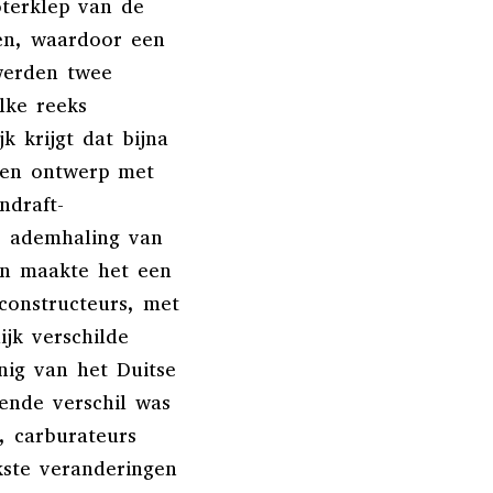
terklep van de
n, waardoor een
werden twee
lke reeks
k krijgt dat bijna
een ontwerp met
ndraft-
e ademhaling van
en maakte het een
constructeurs, met
ijk verschilde
nig van het Duitse
gende verschil was
, carburateurs
kste veranderingen