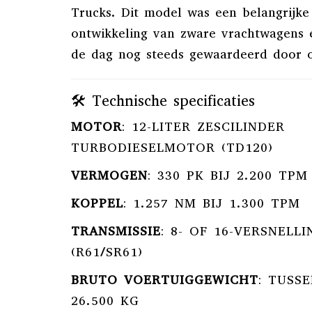
Trucks.
Dit model was een belangrijke
ontwikkeling van zware vrachtwagens
de dag nog steeds gewaardeerd door o
🛠️ Technische specificaties
MOTOR
:
12-LITER ZESCILINDER
TURBODIESELMOTOR (TD120)
VERMOGEN
:
330 PK BIJ 2.200 TPM
KOPPEL
:
1.257 NM BIJ 1.300 TPM
TRANSMISSIE
:
8- OF 16-VERSNELL
(R61/SR61)
BRUTO VOERTUIGGEWICHT
:
TUSSE
26.500 KG