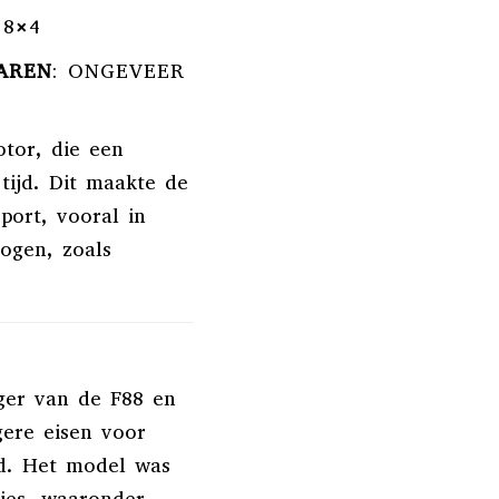
 8×4
AREN
:
ONGEVEER
tor, die een
tijd.
Dit maakte de
port, vooral in
ogen, zoals
ger van de F88 en
ere eisen voor
d.
Het model was