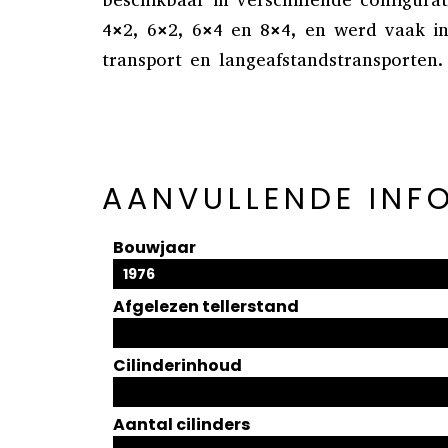
beschikbaar in verschillende configura
4×2, 6×2, 6×4 en 8×4, en werd vaak i
transport en langeafstandstransporten.
AANVULLENDE INF
Bouwjaar
1976
Afgelezen tellerstand
Cilinderinhoud
Aantal cilinders