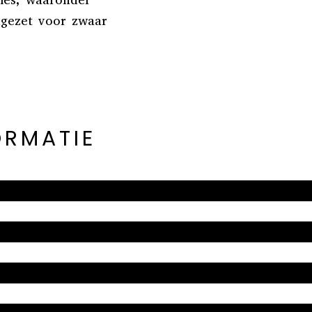
ties, waaronder
ngezet voor zwaar
ORMATIE