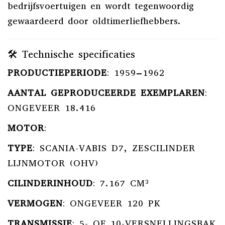
bedrijfsvoertuigen en wordt tegenwoordig
gewaardeerd door oldtimerliefhebbers.
🛠️ Technische specificaties
PRODUCTIEPERIODE
:
1959–1962
AANTAL GEPRODUCEERDE EXEMPLAREN
:
ONGEVEER 18.416
MOTOR
:
TYPE
:
SCANIA-VABIS D7, ZESCILINDER
LIJNMOTOR (OHV)
CILINDERINHOUD
:
7.167 CM³
VERMOGEN
:
ONGEVEER 120 PK
TRANSMISSIE
:
5- OF 10-VERSNELLINGSBAK