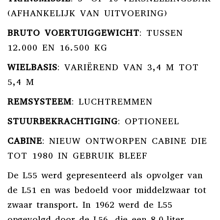
(AFHANKELIJK VAN UITVOERING)
BRUTO VOERTUIGGEWICHT
:
TUSSEN
12.000 EN 16.500 KG
WIELBASIS
:
VARIËREND VAN 3,4 M TOT
5,4 M
REMSYSTEEM
:
LUCHTREMMEN
STUURBEKRACHTIGING
:
OPTIONEEL
CABINE
:
NIEUW ONTWORPEN CABINE DIE
TOT 1980 IN GEBRUIK BLEEF
De L55 werd gepresenteerd als opvolger van
de L51 en was bedoeld voor middelzwaar tot
zwaar transport.
In 1962 werd de L55
opgevolgd door de L56, die een 8,0-liter