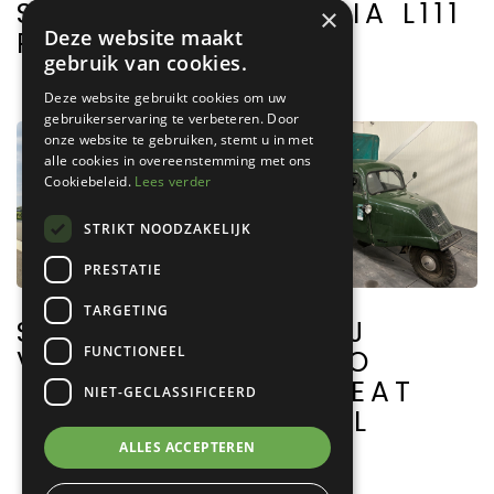
SCANIA
SCANIA L111
×
R143M
Deze website maakt
gebruik van cookies.
Deze website gebruikt cookies om uw
gebruikerservaring te verbeteren. Door
onze website te gebruiken, stemt u in met
alle cookies in overeenstemming met ons
Cookiebeleid.
Lees verder
STRIKT NOODZAKELIJK
PRESTATIE
TARGETING
SCANIA
BAJAJ
FUNCTIONEEL
VABIS L75
TEMPO
HANSEAT
NIET-GECLASSIFICEERD
DIESEL
ALLES ACCEPTEREN