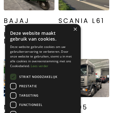
BAJAJ
SCANIA L61
TEMPO
×
HANSEAT
Deze website maakt
gebruik van cookies.
DIESEL
Deze website gebruikt cookies om uw
gebruikerservaring te verbeteren. Door
onze website te gebruiken, stemt u in met
alle cookies in overeenstemming met ons
Cookiebeleid.
Lees verder
STRIKT NOODZAKELIJK
PRESTATIE
TARGETING
FUNCTIONEEL
NOOTEBOOM
DAF 95