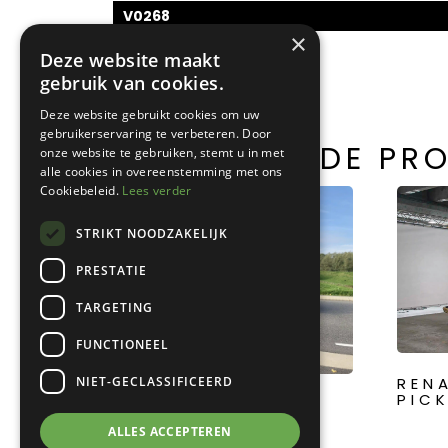
V0268
×
Deze website maakt
gebruik van cookies.
Deze website gebruikt cookies om uw
gebruikerservaring te verbeteren. Door
GERELATEERDE PR
onze website te gebruiken, stemt u in met
alle cookies in overeenstemming met ons
Cookiebeleid.
Lees verder
STRIKT NOODZAKELIJK
PRESTATIE
TARGETING
FUNCTIONEEL
NIET-GECLASSIFICEERD
REN
PIC
SCANIA VABIS
ALLES ACCEPTEREN