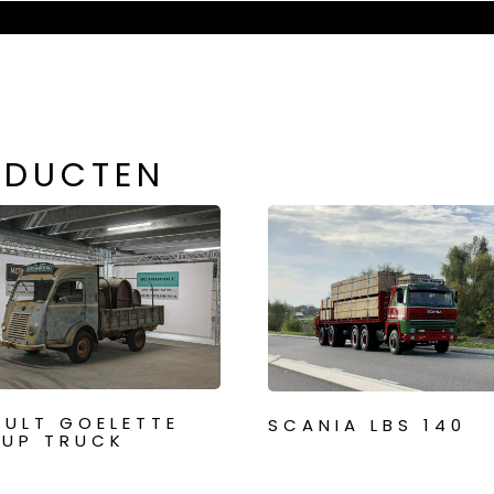
ODUCTEN
AULT GOELETTE
SCANIA LBS 140
KUP TRUCK