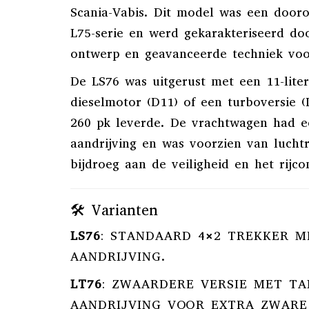
Scania-Vabis. Dit model was een dooro
L75-serie en werd gekarakteriseerd do
ontwerp en geavanceerde techniek voor
De LS76 was uitgerust met een 11-liter
dieselmotor (D11) of een turboversie (
260 pk leverde.
De vrachtwagen had e
aandrijving en was voorzien van luch
bijdroeg aan de veiligheid en het rijco
🛠️ Varianten
LS76
:
STANDAARD 4×2 TREKKER M
AANDRIJVING.
LT76
:
ZWAARDERE VERSIE MET TA
AANDRIJVING VOOR EXTRA ZWARE