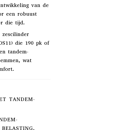
ntwikkeling van de
or een robuust
 die tijd.
 zescilinder
DS11) die 190 pk of
en tandem-
tremmen, wat
mfort.
ET TANDEM-
NDEM-
 BELASTING.