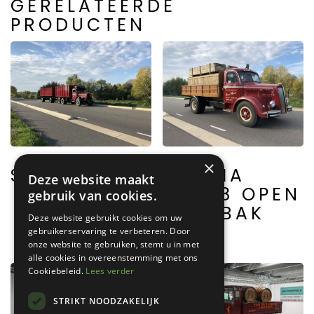
GERELATEERDE
PRODUCTEN
×
SCANIA L61
LANCIA
Deze website maakt
CP/48 OPEN
gebruik van cookies.
LAADBAK
Deze website gebruikt cookies om uw
gebruikerservaring te verbeteren. Door
onze website te gebruiken, stemt u in met
alle cookies in overeenstemming met ons
Cookiebeleid.
Lees verder
STRIKT NOODZAKELIJK