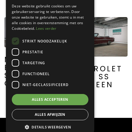
Deze website gebruikt cookies om uw
gebruikerservaring te verbeteren. Door
onze website te gebruiken, stemt u in met
alle cookies in overeenstemming met ons
Cookiebeleid.
Lees verder
STRIKT NOODZAKELIJK
PRESTATIE
MERCEDES
TARGETING
BENZ 280
CHEVROLET
SE 3.5
FUNCTIONEEL
NOVA SS
COUPE
EX.GREEN
NIET-GECLASSIFICEERD
DAY
ALLES ACCEPTEREN
ALLES AFWIJZEN
DETAILS WEERGEVEN