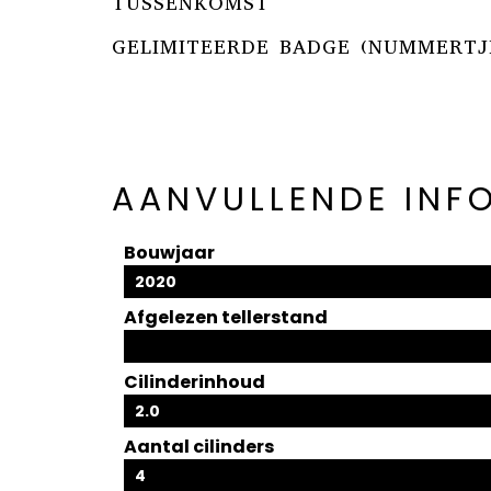
TUSSENKOMST
GELIMITEERDE BADGE (NUMMERTJ
AANVULLENDE INF
Bouwjaar
2020
Afgelezen tellerstand
Cilinderinhoud
2.0
Aantal cilinders
4