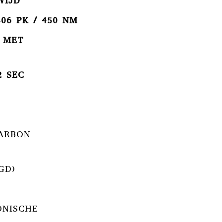
WIJD
306 PK / 450 NM
 MET
2 SEC
CARBON
GD)
ONISCHE