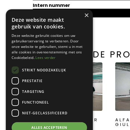
Intern nummer
G0001 M0786
×
Deze website maakt
gebruik van cookies.
Deze website gebruikt cookies om uw
gebruikerservaring te verbeteren. Door
onze website te gebruiken, stemt u in met
GERELATEERDE PR
alle cookies in overeenstemming met ons
Cookiebeleid.
Lees verder
STRIKT NOODZAKELIJK
PRESTATIE
TARGETING
FUNCTIONEEL
NIET-GECLASSIFICEERD
ROLLS-ROYCE SILVER
ALF
GHOST
GIUL
ALLES ACCEPTEREN