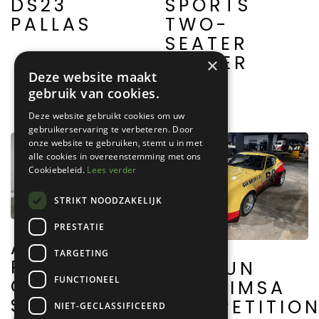
DS23
SPORTS
PALLAS
TWO-
SEATER
FRAZER
×
Deze website maakt
NASH
gebruik van cookies.
Deze website gebruikt cookies om uw
gebruikerservaring te verbeteren. Door
onze website te gebruiken, stemt u in met
alle cookies in overeenstemming met ons
Cookiebeleid.
Lees verder
STRIKT NOODZAKELIJK
PRESTATIE
ALFA
TARGETING
ROMEO
DATSUN
FUNCTIONEEL
GIULIA
240Z IMSA
SPRINT
COMPETITIO
NIET-GECLASSIFICEERD