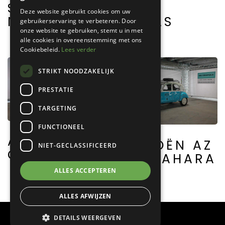
SERIE II
DS23
Deze website gebruikt cookies om uw
NEWPORT
PALLAS
gebruikerservaring te verbeteren. Door
onze website te gebruiken, stemt u in met
alle cookies in overeenstemming met ons
Cookiebeleid.
Lees verder
STRIKT NOODZAKELIJK
PRESTATIE
TARGETING
FUNCTIONEEL
AC ACECA
CITROËN AZ
NIET-GECLASSIFICEERD
COUPE
4/4 SAHARA
ALLES ACCEPTEREN
ALLES AFWIJZEN
DETAILS WEERGEVEN