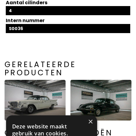
Aantal cilinders
4
Intern nummer
S0036
GERELATEERDE
PRODUCTEN
×
Deze website maakt
CHRYSLER
CITROËN
gebruik van cookies.