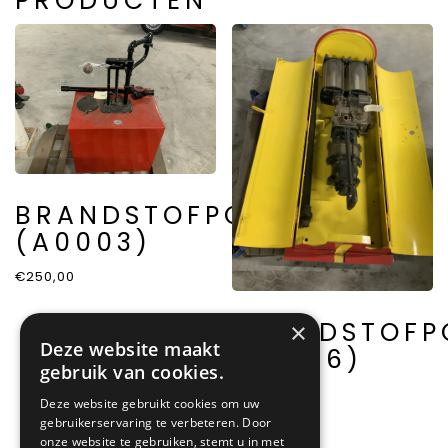
PRODUCTEN
BRANDSTOFPOMP
(A0003)
€
250,00
BRANDSTOFP
×
Deze website maakt
(A0016)
gebruik van cookies.
€
2.500,00
Deze website gebruikt cookies om uw
gebruikerservaring te verbeteren. Door
onze website te gebruiken, stemt u in met