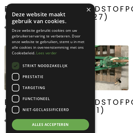
BRANDSTOFPOMP
BRANDSTOFP
×
Deze website maakt
(A0010)
(A0027)
gebruik van cookies.
€
1.450,00
€
3.500,00
Deze website gebruikt cookies om uw
gebruikerservaring te verbeteren. Door
onze website te gebruiken, stemt u in met
alle cookies in overeenstemming met ons
Cookiebeleid.
Lees verder
STRIKT NOODZAKELIJK
PRESTATIE
TARGETING
FUNCTIONEEL
BRANDSTOFPOMP
BRANDSTOFP
(A0007)
(A0011)
NIET-GECLASSIFICEERD
€
65,00
€
1.450,00
ALLES ACCEPTEREN