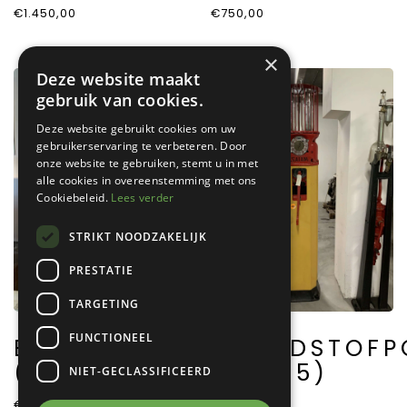
€
1.450,00
€
750,00
×
Deze website maakt
gebruik van cookies.
Deze website gebruikt cookies om uw
gebruikerservaring te verbeteren. Door
onze website te gebruiken, stemt u in met
alle cookies in overeenstemming met ons
Cookiebeleid.
Lees verder
STRIKT NOODZAKELIJK
PRESTATIE
TARGETING
FUNCTIONEEL
BRANDSTOFPOMP
BRANDSTOFP
(A0026)
(A0015)
NIET-GECLASSIFICEERD
€
3.750,00
€
2.950,00