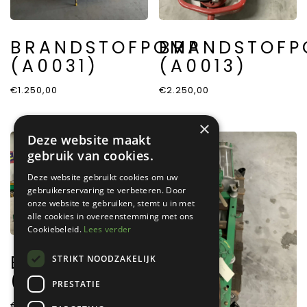
BRANDSTOFPOMP
BRANDSTOFP
(A0031)
(A0013)
€
1.250,00
€
2.250,00
×
Deze website maakt
gebruik van cookies.
Deze website gebruikt cookies om uw
gebruikerservaring te verbeteren. Door
onze website te gebruiken, stemt u in met
alle cookies in overeenstemming met ons
Cookiebeleid.
Lees verder
BRANDSTOFPOMP
STRIKT NOODZAKELIJK
(A0002)
PRESTATIE
€
750,00