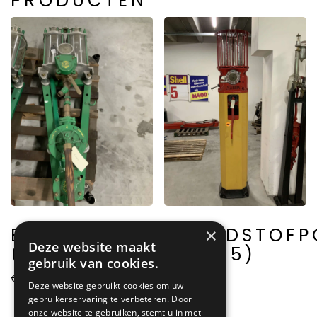
PRODUCTEN
BRANDSTOFPOMP
BRANDSTOFP
×
Deze website maakt
(A0010)
(A0015)
gebruik van cookies.
€
1.450,00
€
2.950,00
Deze website gebruikt cookies om uw
gebruikerservaring te verbeteren. Door
onze website te gebruiken, stemt u in met