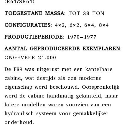
(R61/SR61)
TOEGESTANE MASSA
:
TOT 38 TON
CONFIGURATIES
:
4×2, 6×2, 6×4, 8×4
PRODUCTIEPERIODE
:
1970–1977
AANTAL GEPRODUCEERDE EXEMPLAREN
:
ONGEVEER 21.000
De F89 was uitgerust met een kantelbare
cabine, wat destijds als een moderne
eigenschap werd beschouwd.
Oorspronkelijk
werd de cabine handmatig gekanteld, maar
latere modellen waren voorzien van een
hydraulisch systeem voor gemakkelijker
onderhoud.