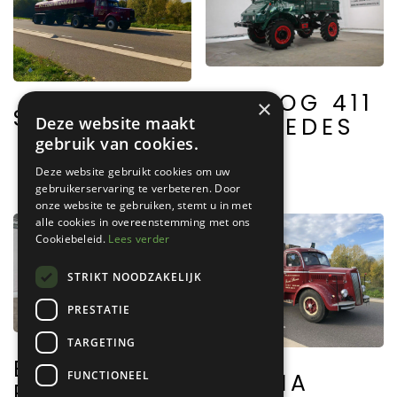
UNIMOG 411
×
SCANIA L111
MERCEDES
Deze website maakt
gebruik van cookies.
BENZ
Deze website gebruikt cookies om uw
gebruikerservaring te verbeteren. Door
onze website te gebruiken, stemt u in met
alle cookies in overeenstemming met ons
Cookiebeleid.
Lees verder
STRIKT NOODZAKELIJK
PRESTATIE
TARGETING
BEAN
FUNCTIONEEL
LANCIA
PICKUP