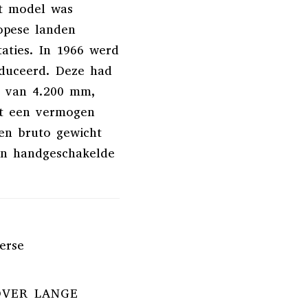
t model was
opese landen
aties.
In 1966 werd
duceerd.
Deze had
s van 4.200 mm,
t een vermogen
en bruto gewicht
en handgeschakelde
erse
OVER LANGE