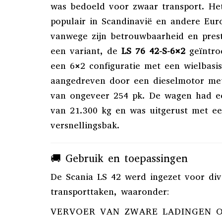
was bedoeld voor zwaar transport.
He
populair in Scandinavië en andere Eur
vanwege zijn betrouwbaarheid en prest
een variant, de
LS 76 42-S-6×2
geïntro
een 6×2 configuratie met een wielbasi
aangedreven door een dieselmotor me
van ongeveer 254 pk.
De wagen had e
van 21.300 kg en was uitgerust met e
versnellingsbak.
🚚 Gebruik en toepassingen
De Scania LS 42 werd ingezet voor div
transporttaken, waaronder:
VERVOER VAN ZWARE LADINGEN 