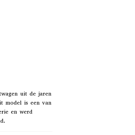
twagen uit de jaren
it model is een van
erie en werd
id.