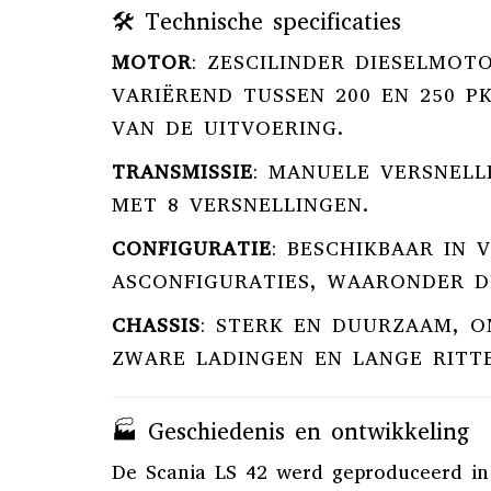
🛠️ Technische specificaties
MOTOR
:
ZESCILINDER DIESELMOT
VARIËREND TUSSEN 200 EN 250 P
VAN DE UITVOERING.
TRANSMISSIE
:
MANUELE VERSNELL
MET 8 VERSNELLINGEN.
CONFIGURATIE
:
BESCHIKBAAR IN 
ASCONFIGURATIES, WAARONDER D
CHASSIS
:
STERK EN DUURZAAM, 
ZWARE LADINGEN EN LANGE RITT
🏭 Geschiedenis en ontwikkeling
De Scania LS 42 werd geproduceerd in